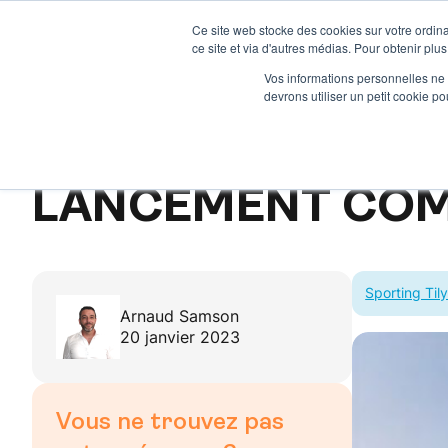
Aller
Ce site web stocke des cookies sur votre ordina
au
Notre Offre
Vendre un terrai
ce site et via d'autres médias. Pour obtenir plus
contenu
Vos informations personnelles ne f
devrons utiliser un petit cookie 
Accueil
–
Lancement commercial : Sporting Tily
Lancement commercial
LANCEMENT COMM
Sporting Til
Arnaud Samson
20 janvier 2023
Vous ne trouvez pas