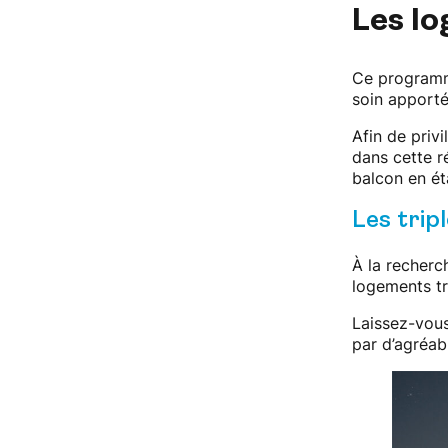
Les l
Ce programme
soin apporté
Afin de priv
dans cette r
balcon en ét
Les trip
À la recherc
logements tr
Laissez-vous
par d’agréab