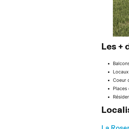
Les + 
Balcons
Locaux
Coeur d
Places 
Réside
Locali
La Roser