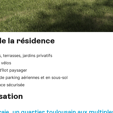
de la résidence
, terrasses, jardins privatifs
 vélos
’îlot paysager
de parking aériennes et en sous-sol
nce sécurisée
sation
aie, un quartier toulousain aux multiple