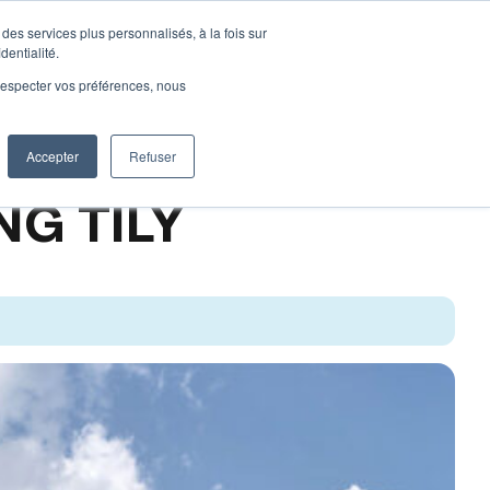
des services plus personnalisés, à la fois sur
re
Aménagement
A notre sujet
dentialité.
e respecter vos préférences, nous
Accepter
Refuser
G TILY