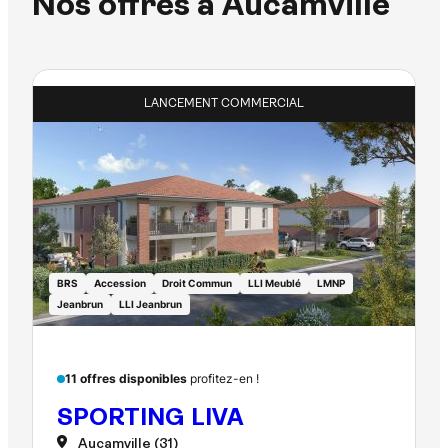
Nos offres à Aucamville
LANCEMENT COMMERCIAL
BRS
Accession
Droit Commun
LLI Meublé
LMNP
Jeanbrun
LLI Jeanbrun
11 offres disponibles
profitez-en !
SPORTING LIVA
Aucamville (31)