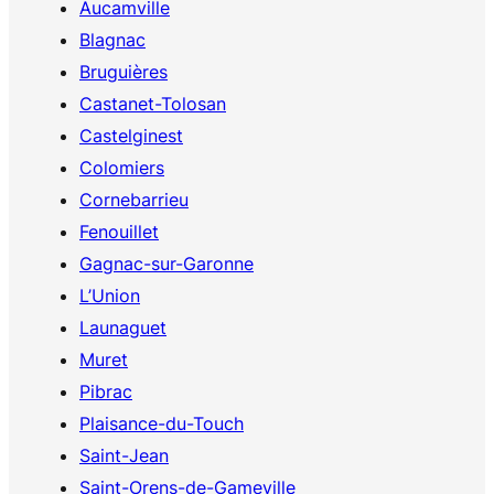
Aucamville
Blagnac
Bruguières
Castanet-Tolosan
Castelginest
Colomiers
Cornebarrieu
Fenouillet
Gagnac-sur-Garonne
L’Union
Launaguet
Muret
Pibrac
Plaisance-du-Touch
Saint-Jean
Saint-Orens-de-Gameville