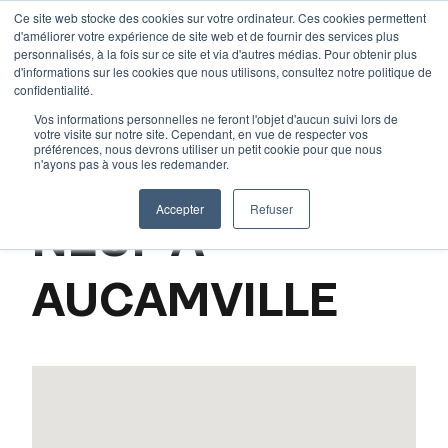
Aller
Ce site web stocke des cookies sur votre ordinateur. Ces cookies permettent
d'améliorer votre expérience de site web et de fournir des services plus
au
personnalisés, à la fois sur ce site et via d'autres médias. Pour obtenir plus
contenu
d'informations sur les cookies que nous utilisons, consultez notre politique de
Accueil
–
Nos programmes
–
L’immobilier neuf à Toulouse
confidentialité.
et en Haute-Garonne
–
L’immobilier neuf à Aucamville
Vos informations personnelles ne feront l'objet d'aucun suivi lors de
votre visite sur notre site. Cependant, en vue de respecter vos
préférences, nous devrons utiliser un petit cookie pour que nous
n'ayons pas à vous les redemander.
L’IMMOBILIER
Accepter
Refuser
NEUF À
AUCAMVILLE