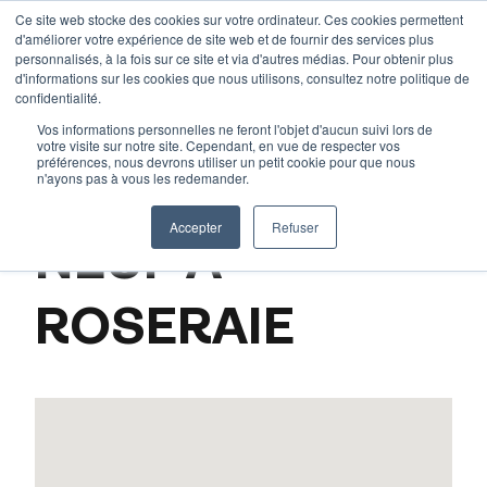
Aller
Ce site web stocke des cookies sur votre ordinateur. Ces cookies permettent
d'améliorer votre expérience de site web et de fournir des services plus
au
personnalisés, à la fois sur ce site et via d'autres médias. Pour obtenir plus
contenu
d'informations sur les cookies que nous utilisons, consultez notre politique de
Accueil
–
Nos programmes
–
L’immobilier neuf à Toulouse
confidentialité.
et en Haute-Garonne
–
L’immobilier neuf à Roseraie
Vos informations personnelles ne feront l'objet d'aucun suivi lors de
votre visite sur notre site. Cependant, en vue de respecter vos
préférences, nous devrons utiliser un petit cookie pour que nous
n'ayons pas à vous les redemander.
L’IMMOBILIER
Accepter
Refuser
NEUF À
ROSERAIE