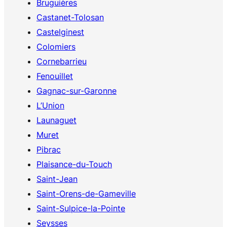
Bruguières
Castanet-Tolosan
Castelginest
Colomiers
Cornebarrieu
Fenouillet
Gagnac-sur-Garonne
L’Union
Launaguet
Muret
Pibrac
Plaisance-du-Touch
Saint-Jean
Saint-Orens-de-Gameville
Saint-Sulpice-la-Pointe
Seysses