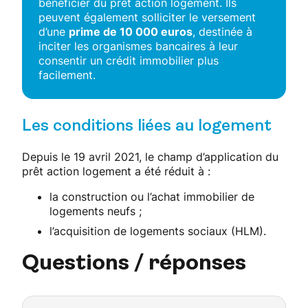
bénéficier du prêt action logement. Ils
peuvent également solliciter le versement
d’une
prime de 10 000 euros
, destinée à
inciter les organismes bancaires à leur
consentir un crédit immobilier plus
facilement.
Les conditions liées au logement
Depuis le 19 avril 2021, le champ d’application du
prêt action logement a été réduit à :
la construction ou l’achat immobilier de
logements neufs ;
l’acquisition de logements sociaux (HLM).
Questions / réponses