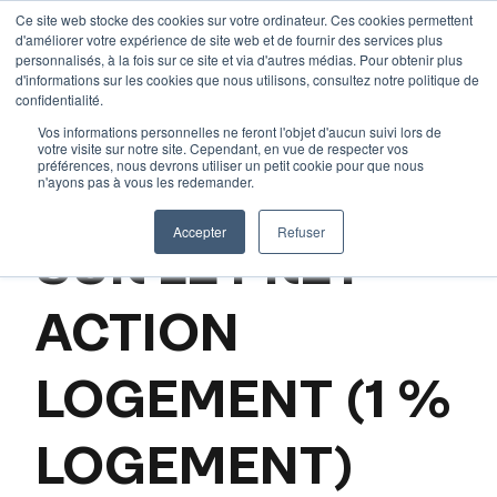
Aller
Ce site web stocke des cookies sur votre ordinateur. Ces cookies permettent
d'améliorer votre expérience de site web et de fournir des services plus
au
personnalisés, à la fois sur ce site et via d'autres médias. Pour obtenir plus
contenu
d'informations sur les cookies que nous utilisons, consultez notre politique de
Accueil
–
Tout savoir sur le prêt action logement (1 %
confidentialité.
logement)
Vos informations personnelles ne feront l'objet d'aucun suivi lors de
votre visite sur notre site. Cependant, en vue de respecter vos
préférences, nous devrons utiliser un petit cookie pour que nous
n'ayons pas à vous les redemander.
TOUT SAVOIR
Accepter
Refuser
SUR LE PRÊT
ACTION
LOGEMENT (1 %
LOGEMENT)