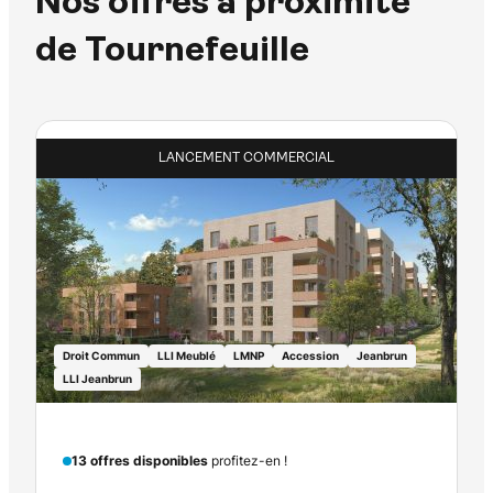
Nos offres à proximité
de Tournefeuille
LANCEMENT COMMERCIAL
Droit Commun
LLI Meublé
LMNP
Accession
Jeanbrun
LLI Jeanbrun
13 offres disponibles
profitez-en !