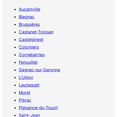
Aucamville
Blagnac
Bruguières
Castanet-Tolosan
Castelginest
Colomiers
Cornebarrieu
Fenouillet
Gagnac-sur-Garonne
L’Union
Launaguet
Muret
Pibrac
Plaisance-du-Touch
Saint-Jean