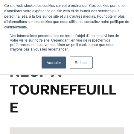
Aller
Ce site web stocke des cookies sur votre ordinateur. Ces cookies permettent
d'améliorer votre expérience de site web et de fournir des services plus
au
personnalisés, à la fois sur ce site et via d'autres médias. Pour obtenir plus
contenu
d'informations sur les cookies que nous utilisons, consultez notre politique de
Accueil
–
Nos programmes
–
L’immobilier neuf à Toulouse
confidentialité.
et en Haute-Garonne
–
L’immobilier neuf à Tournefeuille
Vos informations personnelles ne feront l'objet d'aucun suivi lors de
votre visite sur notre site. Cependant, en vue de respecter vos
préférences, nous devrons utiliser un petit cookie pour que nous
n'ayons pas à vous les redemander.
L’IMMOBILIER
Accepter
Refuser
NEUF À
TOURNEFEUILL
E